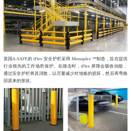
英国
A-SAFE
的
iFlex
安全护栏采用
Memaplex ™
制造，旨在提供
行业领先的工作场所保护。在撞击时，
iFlex
屏障会吸收动能，
通过安全护栏将其消散，以尽量减少对地板的损坏，然后再弯曲
回原来的形状。