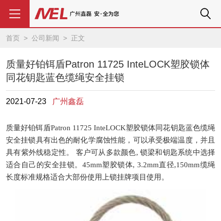
首页
>
公司新闻
> 正文
质量好铂铒盾Patron 11725 InteLOCK塑胶锁体
同花钥匙蓝色缆绳安全挂锁
2021-07-23
广州鑫磊
质量好铂铒盾
Patron 11725 InteLOCK
塑胶锁体同花钥匙蓝色缆绳
安全挂锁具有出色的耐化学腐蚀性能，可以承受极端温度，并且
具有紫外线稳定性。
客户可从多款颜色
,
锁梁和钥匙系统中选择
适合自己的安全挂锁。
45mm
塑胶锁体
, 3.2mm
直径
,150mm
缆绳
长度标准规格适合大部份
使用
上锁挂牌项目使用。