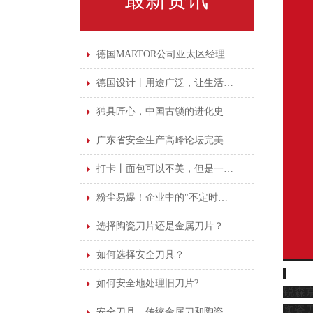
德国MARTOR公司亚太区经理亲临广州鑫磊培训
德国设计丨用途广泛，让生活更"剪"单
独具匠心，中国古锁的进化史
广东省安全生产高峰论坛完美落幕，安全意识永不落幕
打卡丨面包可以不美，但是一定要干净
粉尘易爆！企业中的"不定时炸弹"！
选择陶瓷刀片还是金属刀片？
如何选择安全刀具？
如何安全地处理旧刀片?
锐森
陶瓷
安全刀具，传统金属刀和陶瓷刀该如何抉择！