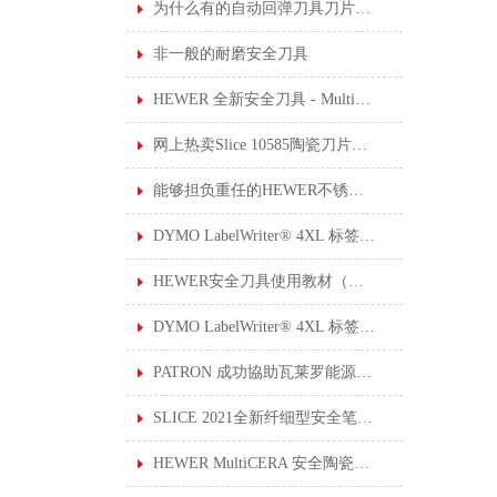
为什么有的自动回弹刀具刀片伸出来的长度设计可调节？
非一般的耐磨安全刀具
HEWER 全新安全刀具 - MultiSAFE HK-2200
网上热卖Slice 10585陶瓷刀片安全小刀
能够担负重任的HEWER不锈钢厨房剪刀
DYMO LabelWriter® 4XL 标签打印机
HEWER安全刀具使用教材（一）: 使用安全刀具的 6 个安全提示
DYMO LabelWriter® 4XL 标签打印机于工作环境中的应用
PATRON 成功協助瓦莱罗能源公司制定上锁挂牌系统
SLICE 2021全新纤细型安全笔刀10475和10476现已上架。
HEWER MultiCERA 安全陶瓷修边刀