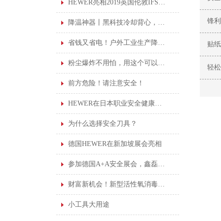
HEWER亮相2019英国伦敦IFSEC安防展览会
锋利
降温神器丨黑科技冷却背心，高温作业可持续凉爽
省钱又省电！户外工业生产降温加水凉风机！
贴纸
粉尘爆炸不用怕，用这个可以安心上班！
轻松
前方危险！请注意安全！
HEWER在日本职业安全健康展览会
为什么选择安全刀具？
德国HEWER在新加坡展会亮相
参加德国A+A安全展会，鑫磊受益良多
财富新机会！新型活性氧消毒剂诚邀您的加盟。
小工具大用途