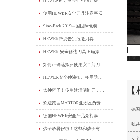
HEWER教导家长们如何让孩子使用安全剪刀
使用HEWER安全刀具注意事项
Sino-Pack 2019中国国际包装展会，德国HEWER新产品首亮相
HEWER帮您告别危险刀具
HEWER 安全修边刀具正确操作说明
让客
如何正确选择及使用安全剪刀
HEWER安全伸缩扣、多用防丢伸缩扣
【
太神奇了！多用途清洁刮刀，轻松刮走黏胶垢
欢迎德国MARTOR亚太区负责人莅临我司进行产品培训
德国
德国HEWER安全产品亮相泰国职业安全健康会议，为泰国企业提供一站式服务！
独具
孩子放暑假啦！这些和孩子有关的“安全贴士”你知道吗？
安全