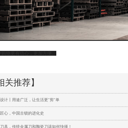
户购物
更有信心，更加方便。
相关推荐】
设计丨用途广泛，让生活更"剪"单
匠心，中国古锁的进化史
刀具，传统金属刀和陶瓷刀该如何抉择！