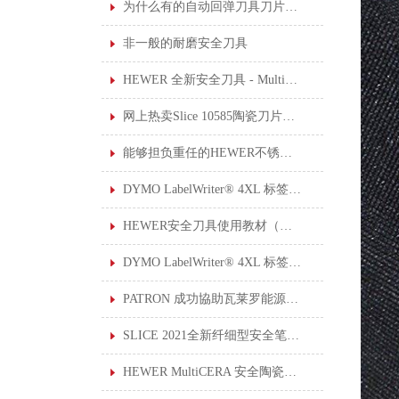
为什么有的自动回弹刀具刀片伸出来的长度设计可调节？
非一般的耐磨安全刀具
HEWER 全新安全刀具 - MultiSAFE HK-2200
网上热卖Slice 10585陶瓷刀片安全小刀
能够担负重任的HEWER不锈钢厨房剪刀
DYMO LabelWriter® 4XL 标签打印机
HEWER安全刀具使用教材（一）: 使用安全刀具的 6 个安全提示
DYMO LabelWriter® 4XL 标签打印机于工作环境中的应用
PATRON 成功協助瓦莱罗能源公司制定上锁挂牌系统
SLICE 2021全新纤细型安全笔刀10475和10476现已上架。
HEWER MultiCERA 安全陶瓷修边刀