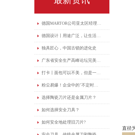
德国MARTOR公司亚太区经理亲临广州鑫磊培训
德国设计丨用途广泛，让生活更"剪"单
独具匠心，中国古锁的进化史
广东省安全生产高峰论坛完美落幕，安全意识永不落幕
打卡丨面包可以不美，但是一定要干净
粉尘易爆！企业中的"不定时炸弹"！
选择陶瓷刀片还是金属刀片？
如何选择安全刀具？
如何安全地处理旧刀片?
直径为
安全刀具，传统金属刀和陶瓷刀该如何抉择！