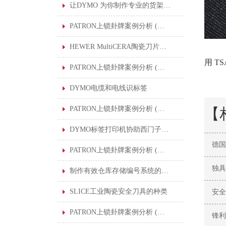
让DYMO 为你制作专业的货架标签
PATRON上锁卦牌案例分析 (一) : 清洁印刷机滚筒
HEWER MultiCERA陶瓷刀片提高了各行业的切割应用
用 
PATRON上锁卦牌案例分析 (二) : 生产汽车零部件中进行润滑作业的机器人
DYMO电缆和电线识标签
PATRON上锁卦牌案例分析 (二) : 生产汽车零部件中进行润滑作业的机器人
【
DYMO标签打印机协助西门子在全球工厂制作标准化标签
德国
PATRON上锁卦牌案例分析 (三) : 更换氮压容器密封件
独具
制作有效仓库存储编号系统的DYMO条形码
SLICE工业陶瓷安全刀具的种类
安全
PATRON上锁卦牌案例分析 (四) : 多个能量控制程序
锋利