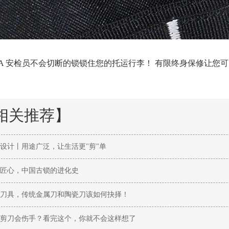
TSA 安检员不会切断的锁锁住您的托运行李！ 有限终身保修让您
相关推荐】
设计丨用途广泛，让生活更"剪"单
匠心，中国古锁的进化史
刀具，传统金属刀和陶瓷刀该如何抉择！
剪刀会伤手？看完这个，你就不会这样想了