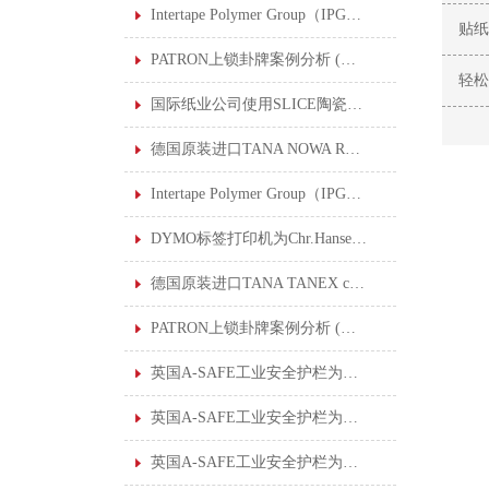
Intertape Polymer Group（IPG）公司使用SLICE陶瓷刀片安全刀具后，创30年来理想的安全记录
贴纸
PATRON上锁卦牌案例分析 (五) : 酸水管道修复
轻松
国际纸业公司使用SLICE陶瓷刀片安全刀具打造公司的安全文化
德国原装进口TANA NOWA RHE 720特耐工业用烟渍泡膜清洁剂
Intertape Polymer Group（IPG）公司使用SLICE陶瓷刀片安全刀具后，创30年来理想的安全记录
DYMO标签打印机为Chr.Hansen标签数字化转型
德国原装进口TANA TANEX ceram 特耐工业用陶瓷砖专用清洁剂
PATRON上锁卦牌案例分析 (六) : 钢厂准备挤压车维修
英国A-SAFE工业安全护栏为大型仓库创建安全工作环境
英国A-SAFE工业安全护栏为雀巢食品公司解决安全隔离及控制行人流量的问题
英国A-SAFE工业安全护栏为日本丰田汽车制造厂制定行人保护解决方案